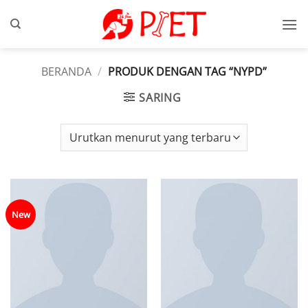
Skip
to
content
BERANDA
/
PRODUK DENGAN TAG “NYPD”
SARING
New